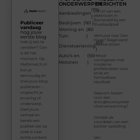
ONDERWERPEN
BERICHTEN
(174
De rol van een
Aanbiedingen
elektricien in
)
Barneveld bij een
Publiceer
Bedrijven
(161 )
thuislaadpaal
vandaag
Woning en
(80
nog jouw
Tuin
)
Verhuisd naar Den
eerste blog
Haag? Regel eerst
Heb jij iets te
(65
nieuwe sloten
Dienstverlening
vertellen? Dan
)
is dit het
Auto’s en
(55
Metaal
moment. Op
vormgeven met
Motoren
)
Mathmatch.nl
moderne
profielwalsen voor
kun je
strak en
eenvoudig en
herhaalbaar
snel jouw blog
resultaat
publiceren –
ongeacht je
Waarom kiezen
voor een
ervaring of
droogbouwsysteem
onderwerp.
vloerverwarming?
Deel jouw
verhaal en
Ontdek de
bereik een
voordelen van een
publiek dat op
barbier opleiding
zoek is naar
échte content.
Van