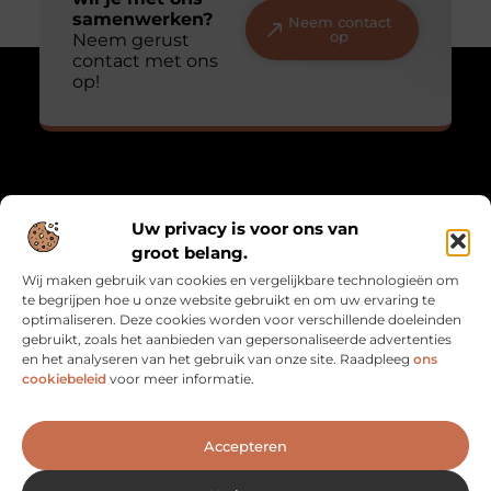
samenwerken?
Neem contact
op
Neem gerust
contact met ons
op!
Over Mathmatch
Uw privacy is voor ons van
“Waar logica en leven samenkomen.”
groot belang.
Mathmatch.nl combineert inzichten uit de wiskunde met
Wij maken gebruik van cookies en vergelijkbare technologieën om
alledaagse reflecties. Een unieke verzameling blogs voor
te begrijpen hoe u onze website gebruikt en om uw ervaring te
denkers, dromers en doeners.
optimaliseren. Deze cookies worden voor verschillende doeleinden
gebruikt, zoals het aanbieden van gepersonaliseerde advertenties
Bericht categorie
en het analyseren van het gebruik van onze site. Raadpleeg
ons
cookiebeleid
voor meer informatie.
Onze informatie
Accepteren
Goede Backlinks: De Sleutel naar Betere SEO en Meer Vertrouwen
Geld verdienen met je website: zo maak je van je site een inkomstenbron