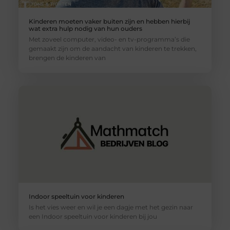
Kinderen moeten vaker buiten zijn en hebben hierbij
wat extra hulp nodig van hun ouders
Met zoveel computer, video- en tv-programma’s die
gemaakt zijn om de aandacht van kinderen te trekken,
brengen de kinderen van
Indoor speeltuin voor kinderen
Is het vies weer en wil je een dagje met het gezin naar
een Indoor speeltuin voor kinderen bij jou