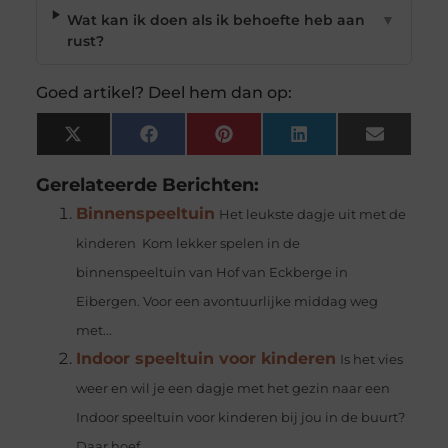
Wat kan ik doen als ik behoefte heb aan
▼
rust?
Goed artikel? Deel hem dan op:
X
Facebook
Pinterest
LinkedIn
Email
(Twitter)
Gerelateerde Berichten:
Binnenspeeltuin
Het leukste dagje uit met de
kinderen Kom lekker spelen in de
binnenspeeltuin van Hof van Eckberge in
Eibergen. Voor een avontuurlijke middag weg
met...
Indoor speeltuin voor kinderen
Is het vies
weer en wil je een dagje met het gezin naar een
Indoor speeltuin voor kinderen bij jou in de buurt?
Daar hoef...