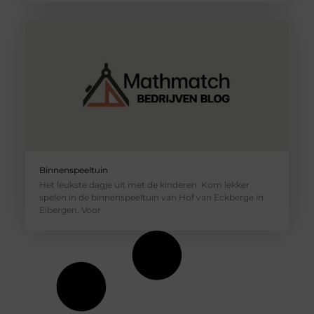
Binnenspeeltuin
Het leukste dagje uit met de kinderen Kom lekker
spelen in de binnenspeeltuin van Hof van Eckberge in
Eibergen. Voor