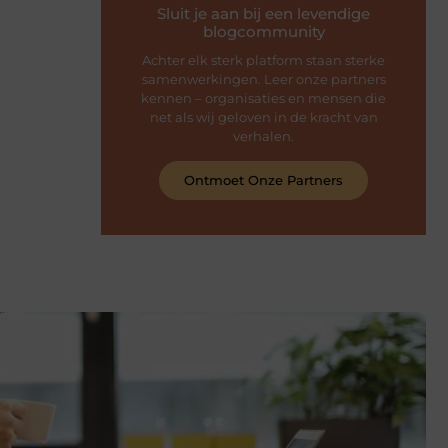
Sluit je aan bij een levendige
blogcommunity
Achter elk sterk platform staan sterke
samenwerkingen. Leer onze partners
kennen – organisaties en mensen die
net als wij geloven in de kracht van
verhalen.
Ontmoet Onze Partners