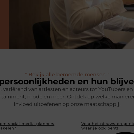
" Bekijk alle beroemde mensen "
ersoonlijkheden en hun blijv
 variërend van artiesten en acteurs tot YouTubers 
rtainment, mode en meer. Ontdek op welke manieren z
invloed uitoefenen op onze maatschappij.
om social media planners
Volg het nieuws en genie
hakelen?
waar je ook bent!