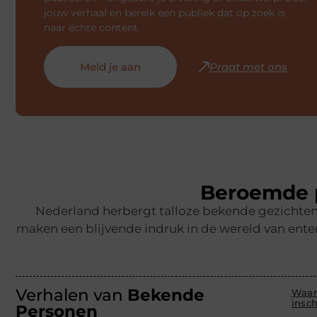
jouw verhaal en bereik een publiek dat op zoek is
naar échte content.
Meld je aan
Praat met ons
Beroemde p
Nederland herbergt talloze bekende gezichten,
maken een blijvende indruk in de wereld van ente
Verhalen van
Bekende
Waar
insc
Personen