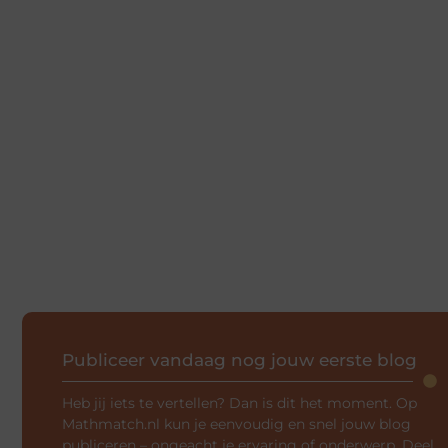
Publiceer vandaag nog jouw eerste blog
Heb jij iets te vertellen? Dan is dit het moment. Op
Mathmatch.nl kun je eenvoudig en snel jouw blog
publiceren – ongeacht je ervaring of onderwerp. Deel