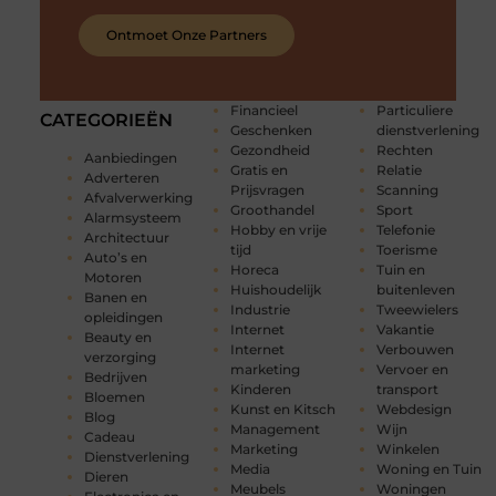
Ontmoet Onze Partners
Financieel
Particuliere
CATEGORIEËN
Geschenken
dienstverlening
Gezondheid
Rechten
Aanbiedingen
Gratis en
Relatie
Adverteren
Prijsvragen
Scanning
Afvalverwerking
Groothandel
Sport
Alarmsysteem
Hobby en vrije
Telefonie
Architectuur
tijd
Toerisme
Auto’s en
Horeca
Tuin en
Motoren
Huishoudelijk
buitenleven
Banen en
Industrie
Tweewielers
opleidingen
Internet
Vakantie
Beauty en
Internet
Verbouwen
verzorging
marketing
Vervoer en
Bedrijven
Kinderen
transport
Bloemen
Kunst en Kitsch
Webdesign
Blog
Management
Wijn
Cadeau
Marketing
Winkelen
Dienstverlening
Media
Woning en Tuin
Dieren
Meubels
Woningen