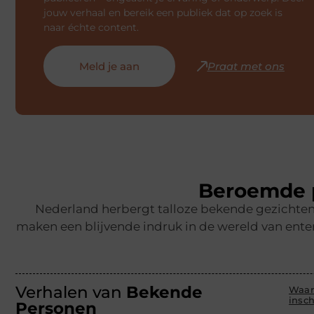
jouw verhaal en bereik een publiek dat op zoek is
naar échte content.
Meld je aan
Praat met ons
Beroemde p
Nederland herbergt talloze bekende gezichten,
maken een blijvende indruk in de wereld van ente
Verhalen van
Bekende
Waar
insc
Personen