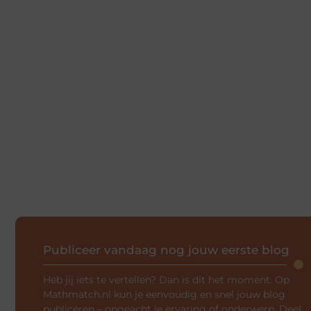
Publiceer vandaag nog jouw eerste blog
Heb jij iets te vertellen? Dan is dit het moment. Op
Mathmatch.nl kun je eenvoudig en snel jouw blog
publiceren – ongeacht je ervaring of onderwerp. Deel