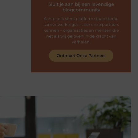
Sluit je aan bij een levendige
blogcommunity
Achter elk sterk platform staan sterke
samenwerkingen. Leer onze partners
kennen – organisaties en mensen die
net als wij geloven in de kracht van
verhalen.
Ontmoet Onze Partners