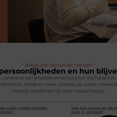
" Bekijk alle beroemde mensen "
ersoonlijkheden en hun blijv
 variërend van artiesten en acteurs tot YouTubers 
rtainment, mode en meer. Ontdek op welke manieren z
invloed uitoefenen op onze maatschappij.
om social media planners
Volg het nieuws en genie
hakelen?
waar je ook bent!