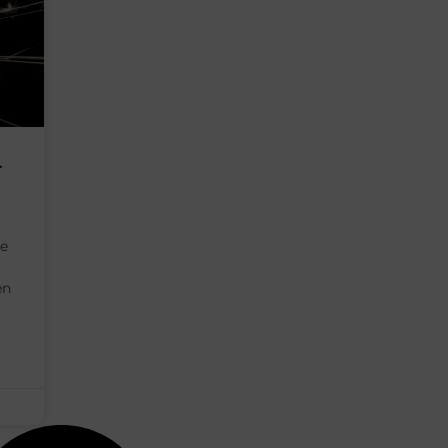
r
je
en