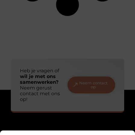
Heb je vragen of
wil je met ons
samenwerken?
Neem contact
op
Neem gerust
contact met ons
op!