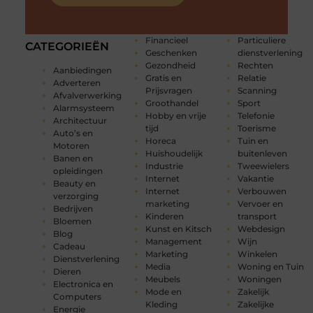
Financieel
Particuliere
CATEGORIEËN
Geschenken
dienstverlening
Gezondheid
Rechten
Aanbiedingen
Gratis en
Relatie
Adverteren
Prijsvragen
Scanning
Afvalverwerking
Groothandel
Sport
Alarmsysteem
Hobby en vrije
Telefonie
Architectuur
tijd
Toerisme
Auto’s en
Horeca
Tuin en
Motoren
Huishoudelijk
buitenleven
Banen en
Industrie
Tweewielers
opleidingen
Internet
Vakantie
Beauty en
Internet
Verbouwen
verzorging
marketing
Vervoer en
Bedrijven
Kinderen
transport
Bloemen
Kunst en Kitsch
Webdesign
Blog
Management
Wijn
Cadeau
Marketing
Winkelen
Dienstverlening
Media
Woning en Tuin
Dieren
Meubels
Woningen
Electronica en
Mode en
Zakelijk
Computers
Kleding
Zakelijke
Energie