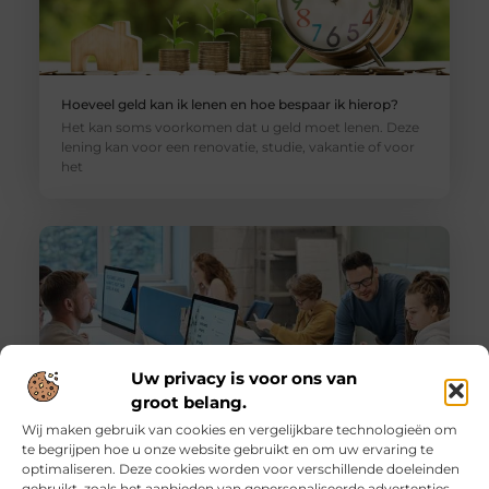
Hoeveel geld kan ik lenen en hoe bespaar ik hierop?
Het kan soms voorkomen dat u geld moet lenen. Deze
lening kan voor een renovatie, studie, vakantie of voor
het
Uw privacy is voor ons van
groot belang.
Wij maken gebruik van cookies en vergelijkbare technologieën om
te begrijpen hoe u onze website gebruikt en om uw ervaring te
Productiviteit op kantoor verhogen met mobiele
optimaliseren. Deze cookies worden voor verschillende doeleinden
verdampingskoeler
gebruikt, zoals het aanbieden van gepersonaliseerde advertenties