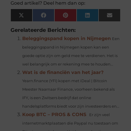
Goed artikel? Deel hem dan op:
X
Facebook
Pinterest
LinkedIn
Email
(Twitter)
Gerelateerde Berichten:
Beleggingspand kopen in Nijmegen
Een
beleggingspand in Nijmegen kopen kan een
goede optie zijn om geld mee te verdienen. Het is
wel belangrijk om er rekening mee te houden...
Wat is de financiën van het jaar?
Yearn.finance (YFI) kopen met iDeal | Bitcoin
Meester Naarnaar Finance, voorheen bekend als
IFY, is een Zwitsers bedrijf dat online
handelsplatforms biedt voor zijn investeerders en...
Koop BTC – PROS & CONS
Er zijn veel
internetmarktplaatsen die Paypal nu toestaan om