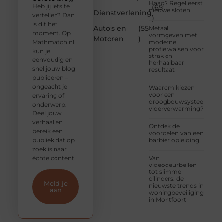
Haag? Regel eerst
Heb jij iets te
(65
nieuwe sloten
Dienstverlening
vertellen? Dan
)
is dit het
Auto’s en
(55
Metaal
moment. Op
vormgeven met
Motoren
)
Mathmatch.nl
moderne
profielwalsen voor
kun je
strak en
eenvoudig en
herhaalbaar
snel jouw blog
resultaat
publiceren –
ongeacht je
Waarom kiezen
voor een
ervaring of
droogbouwsysteem
onderwerp.
vloerverwarming?
Deel jouw
verhaal en
Ontdek de
bereik een
voordelen van een
publiek dat op
barbier opleiding
zoek is naar
échte content.
Van
videodeurbellen
tot slimme
cilinders: de
Meld je
nieuwste trends in
aan
woningbeveiliging
in Montfoort