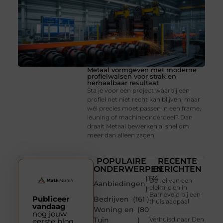
Metaal vormgeven met moderne
profielwalsen voor strak en
herhaalbaar resultaat
Sta je voor een project waarbij een
profiel net niet recht kan blijven, maar
wél precies moet passen in een frame,
leuning of machineonderdeel? Dan
draait Metaal bewerken al snel om
meer dan alleen zagen
POPULAIRE
RECENTE
ONDERWERPEN
BERICHTEN
(174
De rol van een
Aanbiedingen
elektricien in
)
Barneveld bij een
Publiceer
Bedrijven
(161 )
thuislaadpaal
vandaag
Woning en
(80
nog jouw
Tuin
)
Verhuisd naar Den
eerste blog