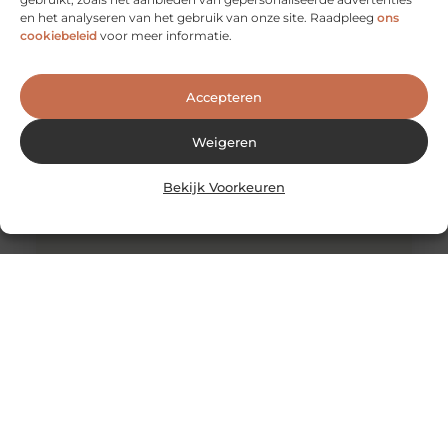
Als eigenaar van een bedrijf weet je als geen ander dat
en het analyseren van het gebruik van onze site. Raadpleeg
ons
een slechte maand pijn kan doen in de portemonnee.
cookiebeleid
voor meer informatie.
Accepteren
Weigeren
Bekijk Voorkeuren
Koop BTC – PROS & CONS
Er zijn veel internetmarktplaatsen die Paypal nu
toestaan om Bitcoin van u te kopen. Het kan een beetje
gecompliceerd