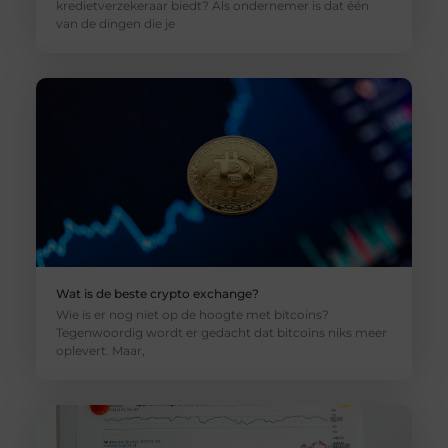
kredietverzekeraar biedt? Als ondernemer is dat één
van de dingen die je
Wat is de beste crypto exchange?
Wie is er nog niet op de hoogte met bitcoins?
Tegenwoordig wordt er gedacht dat bitcoins niks meer
oplevert. Maar,