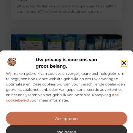
Zit je eraan te denken om rondstroppen aan te schaffen
voor je bedrijf? Je leent ze steeds bij een externe
Uw privacy is voor ons van
groot belang.
Wij maken gebruik van cookies en vergelijkbare technologieën om
te begrijpen hoe u onze website gebruikt en om uw ervaring te
optimaliseren. Deze cookies worden voor verschillende doeleinden
gebruikt, zoals het aanbieden van gepersonaliseerde advertenties
Bent u op zoek naar perfect passende draadstangen?
en het analyseren van het gebruik van onze site. Raadpleeg
ons
Als u binnenkort een project gaat starten waar u diverse
cookiebeleid
voor meer informatie.
bevestigingsmaterialen voor nodig heeft, dan is het
verstandig om een
Accepteren
Weigeren