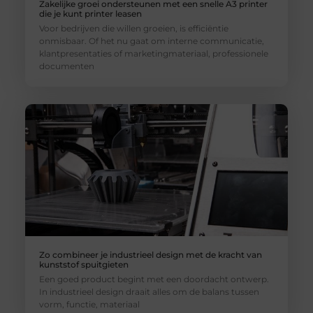
Zakelijke groei ondersteunen met een snelle A3 printer
die je kunt printer leasen
Voor bedrijven die willen groeien, is efficiëntie
onmisbaar. Of het nu gaat om interne communicatie,
klantpresentaties of marketingmateriaal, professionele
documenten
Zo combineer je industrieel design met de kracht van
kunststof spuitgieten
Een goed product begint met een doordacht ontwerp.
In industrieel design draait alles om de balans tussen
vorm, functie, materiaal