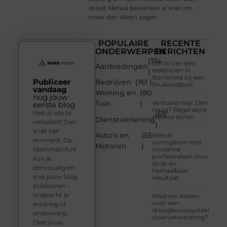
draait Metaal bewerken al snel om
meer dan alleen zagen
POPULAIRE
RECENTE
ONDERWERPEN
BERICHTEN
(174
De rol van een
Aanbiedingen
elektricien in
)
Barneveld bij een
Publiceer
Bedrijven
(161 )
thuislaadpaal
vandaag
Woning en
(80
nog jouw
Tuin
)
Verhuisd naar Den
eerste blog
Haag? Regel eerst
Heb jij iets te
(65
nieuwe sloten
Dienstverlening
vertellen? Dan
)
is dit het
Auto’s en
(55
Metaal
moment. Op
vormgeven met
Motoren
)
Mathmatch.nl
moderne
profielwalsen voor
kun je
strak en
eenvoudig en
herhaalbaar
snel jouw blog
resultaat
publiceren –
ongeacht je
Waarom kiezen
voor een
ervaring of
droogbouwsysteem
onderwerp.
vloerverwarming?
Deel jouw