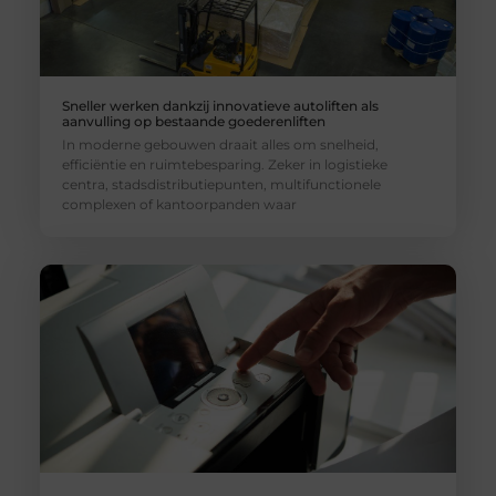
Sneller werken dankzij innovatieve autoliften als
aanvulling op bestaande goederenliften
In moderne gebouwen draait alles om snelheid,
efficiëntie en ruimtebesparing. Zeker in logistieke
centra, stadsdistributiepunten, multifunctionele
complexen of kantoorpanden waar