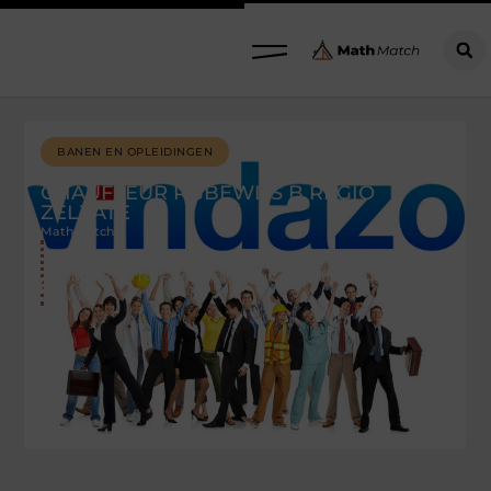
BANEN EN OPLEIDINGEN
CHAUFFEUR RIJBEWIJS B REGIO
ZELZATE
Mathmatch
Functie 90% van uw werk omvat het ophalen van mensen
thuis (of in rust- en verpleeghuizen) en het terugsturen
van