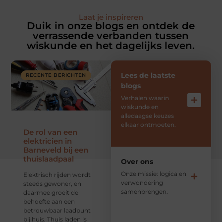
Laat je inspireren
Duik in onze blogs en ontdek de
verrassende verbanden tussen
wiskunde en het dagelijks leven.
Lees de laatste
RECENTE BERICHTEN
blogs
Verhalen waarin
wiskunde en
alledaagse keuzes
elkaar ontmoeten.
De rol van een
elektricien in
Barneveld bij een
thuislaadpaal
Over ons
Onze missie: logica en
Elektrisch rijden wordt
verwondering
steeds gewoner, en
samenbrengen.
daarmee groeit de
behoefte aan een
betrouwbaar laadpunt
bij huis. Thuis laden is