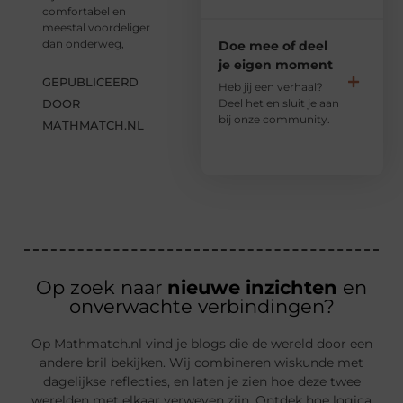
comfortabel en
meestal voordeliger
dan onderweg,
Doe mee of deel
je eigen moment
GEPUBLICEERD
Heb jij een verhaal?
Deel het en sluit je aan
DOOR
bij onze community.
MATHMATCH.NL
Op zoek naar
nieuwe inzichten
en
onverwachte verbindingen?
Op Mathmatch.nl vind je blogs die de wereld door een
andere bril bekijken. Wij combineren wiskunde met
dagelijkse reflecties, en laten je zien hoe deze twee
werelden met elkaar verweven zijn. Ontdek hoe logica