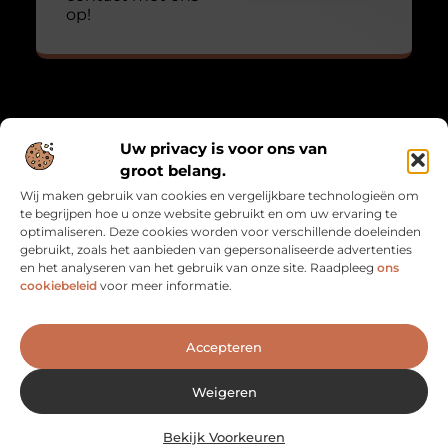
op!
Over Mathmatch
Uw privacy is voor ons van
“Waar logica en leven samenkomen.”
groot belang.
Mathmatch.nl combineert inzichten uit de wiskunde met
Wij maken gebruik van cookies en vergelijkbare technologieën om
alledaagse reflecties. Een unieke verzameling blogs voor
te begrijpen hoe u onze website gebruikt en om uw ervaring te
denkers, dromers en doeners.
optimaliseren. Deze cookies worden voor verschillende doeleinden
gebruikt, zoals het aanbieden van gepersonaliseerde advertenties
Bericht categorie
en het analyseren van het gebruik van onze site. Raadpleeg
ons
cookiebeleid
voor meer informatie.
Onze informatie
Accepteren
Goede Backlinks: De Sleutel naar Betere SEO en Meer Vertrouwen
Geld verdienen met je website: zo maak je van je site een inkomstenbron
Weigeren
Bekijk Voorkeuren
Website index
Cookiebeleid (EU)