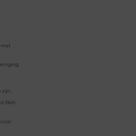
n met
reniging
zijn.
d-Bell-
rvoor