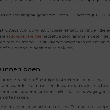
rd op een aanpak genaamd Orton-Gillingham (OG). U k
instructeur voor uw kind, probeer iemand te vinden die 
u je
studiebegeleider
hetzelfde programma moeten ge
eren met de school. De studiebegeleider kan delen van h
 of die geen tijd heeft om te dekken.
kunnen doen
gramma’s variëren. Sommige instructeurs gebruiken
elpen woorden te maken en de vorm van de letters te vo
 leren van kinderen om verschillende armbewegingen t
 en d te maken.
, moet ze doelen voor hem bepalen. Ze moet u ook rege