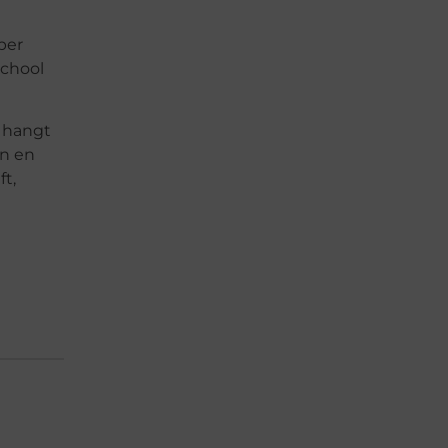
per
school
t hangt
en en
t,