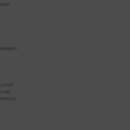
 voor
g hebben
urlijk
e van
 werken