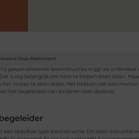
liceerd Door Mathmatch
hij gespecialiseerde leesinstructies krijgt als onderdeel 
at is erg belangrijk om hem te helpen leren lezen. Maar
 het niveau te laten lezen. Het hebben van een mentor
over het begeleiden van kinderen met dyslexie.
ebegeleider
een specifiek type leesinstructie. Dit soort instructie 
 (MSLE) genoemd. Er zijn een aantal MSLE leesprogramma