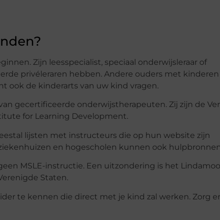
vinden?
innen. Zijn leesspecialist, speciaal onderwijsleraar of
iceerde privéleraren hebben. Andere ouders met kindere
nt ook de kinderarts van uw kind vragen.
van gecertificeerde onderwijstherapeuten. Zij zijn de Ve
stitute for Learning Development.
al lijsten met instructeurs die op hun website zijn
 ziekenhuizen en hogescholen kunnen ook hulpbronnen 
en MSLE-instructie. Een uitzondering is het Lindamoo
Verenigde Staten.
ider te kennen die direct met je kind zal werken. Zorg e