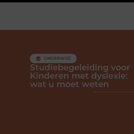
ONDERWIJS
Studiebegeleiding voor
Kinderen met dyslexie:
wat u moet weten