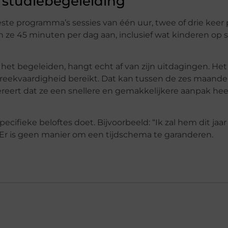
 studiebegeleiding
ste programma’s sessies van één uur, twee of drie keer 
en ze 45 minuten per dag aan, inclusief wat kinderen op 
et begeleiden, hangt echt af van zijn uitdagingen. He
spreekvaardigheid bereikt. Dat kan tussen de zes maand
ereert dat ze een snellere en gemakkelijkere aanpak heef
cifieke beloftes doet. Bijvoorbeeld: “Ik zal hem dit jaar
 Er is geen manier om een ​​tijdschema te garanderen.