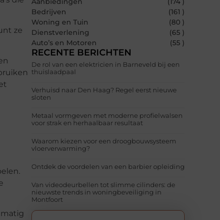
Aanbiedingen
(174 )
Bedrijven
(161 )
Woning en Tuin
(80 )
unt ze
Dienstverlening
(65 )
Auto’s en Motoren
(55 )
RECENTE BERICHTEN
een
De rol van een elektricien in Barneveld bij een
thuislaadpaal
bruiken
et
Verhuisd naar Den Haag? Regel eerst nieuwe
sloten
Metaal vormgeven met moderne profielwalsen
voor strak en herhaalbaar resultaat
Waarom kiezen voor een droogbouwsysteem
vloerverwarming?
Ontdek de voordelen van een barbier opleiding
elen.
e
Van videodeurbellen tot slimme cilinders: de
nieuwste trends in woningbeveiliging in
Montfoort
lmatig